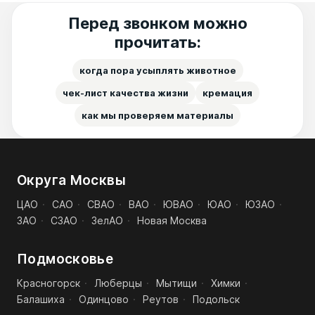
Перед звонком можно
прочитать:
когда пора усыплять животное
чек-лист качества жизни
кремация
как мы проверяем материалы
Округа Москвы
ЦАО
·
САО
·
СВАО
·
ВАО
·
ЮВАО
·
ЮАО
·
ЮЗАО
·
ЗАО
·
СЗАО
·
ЗелАО
·
Новая Москва
Подмосковье
Красногорск
·
Люберцы
·
Мытищи
·
Химки
·
Балашиха
·
Одинцово
·
Реутов
·
Подольск