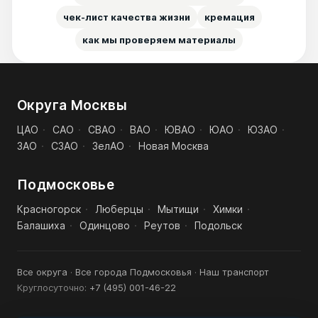
чек-лист качества жизни
кремация
как мы проверяем материалы
Округа Москвы
ЦАО
·
САО
·
СВАО
·
ВАО
·
ЮВАО
·
ЮАО
·
ЮЗАО
·
ЗАО
·
СЗАО
·
ЗелАО
·
Новая Москва
Подмосковье
Красногорск
·
Люберцы
·
Мытищи
·
Химки
·
Балашиха
·
Одинцово
·
Реутов
·
Подольск
Все округа
·
Все города Подмосковья
·
Наш транспорт
Круглосуточно:
+7 (495) 001-46-22