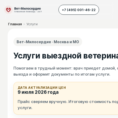
+7 (495) 001-46-22
Главная
›
Услуги
Наш транспорт
Вет-Милосердие · Москва и МО
Усыпление животных
Услуги выездной ветери
Усыпление собак
Усыпление кошек
Помогаем в трудный момент: врач приедет домой, 
выезда и оформит документы по итогам услуги.
Кремация животных
Вскрытие животных
ДАТА АКТУАЛИЗАЦИИ ЦЕН
9 июля 2026 года
Прайс сверяем вручную. Итоговую стоимость по
услуги.