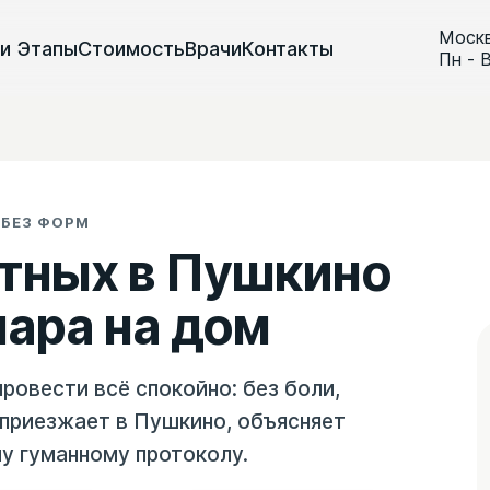
Моск
ги
Этапы
Стоимость
Врачи
Контакты
Пн - 
 БЕЗ ФОРМ
тных в Пушкино
ара на дом
провести всё спокойно: без боли,
 приезжает в Пушкино, объясняет
у гуманному протоколу.