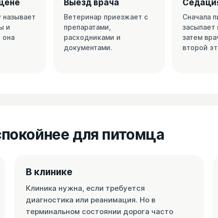
цене
Выезд врача
Седация
у называет
Ветеринар приезжает с
Сначала 
ы и
препаратами,
засыпает 
 она
расходниками и
затем вра
документами.
второй эт
 спокойнее для питомца
В клинике
Клиника нужна, если требуется
диагностика или реанимация. Но в
терминальном состоянии дорога часто