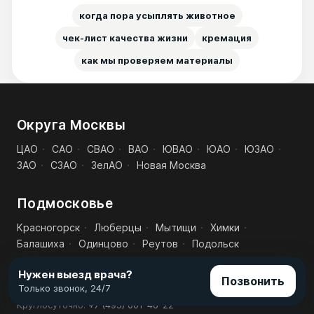
когда пора усыплять животное
чек-лист качества жизни
кремация
как мы проверяем материалы
Округа Москвы
ЦАО
·
САО
·
СВАО
·
ВАО
·
ЮВАО
·
ЮАО
·
ЮЗАО
·
ЗАО
·
СЗАО
·
ЗелАО
·
Новая Москва
Подмосковье
Красногорск
·
Люберцы
·
Мытищи
·
Химки
·
Балашиха
·
Одинцово
·
Реутов
·
Подольск
Нужен выезд врача?
Позвонить
Только звонок, 24/7
Все округа
·
Все города Подмосковья
·
Наш транспорт
Круглосуточно:
+7 (495) 001-46-22