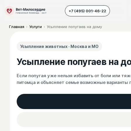
+7 (495) 001-46-22
Главная
›
Услуги
›
Усыпление попугаев на дому
Наш транспорт
Усыпление животных · Москва и МО
Усыпление животных
Усыпление попугаев на д
Усыпление собак
Усыпление кошек
Если попугая уже нельзя избавить от боли или тя
питомца и объясняет семье возможные варианты 
Кремация животных
Вскрытие животных