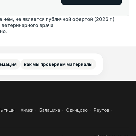
нём, не является публичной офертой (2026 г.)
 ветеринарного врача.
но.
емация
как мы проверяем материалы
ытищи
·
Химки
·
Балашиха
·
Одинцово
·
Реутов
·