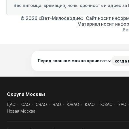
Вес питомца, кремация, ночь, срочность и адрес за
© 2026 «Вет-Милосердие». Сайт носит информа
Материал носит инфор
Ре
Перед звонком можно прочитать:
когда
Округа Москвы
ЦАО
·
САО
·
СВАО
·
ВАО
·
ЮВАО
·
ЮАО
·
ЮЗАО
·
ЗАО
Новая Москва