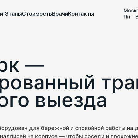
Моск
ги
Этапы
Стоимость
Врачи
Контакты
Пн - 
рк —
рованный тра
ого выезда
орудован для бережной и спокойной работы на д
надписей на корпусе — чтобы соседи и прохожие