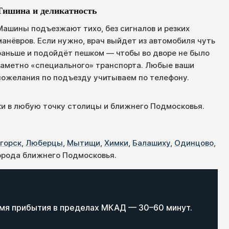
Тишина и деликатность
Машины подъезжают тихо, без сигналов и резких
манёвров. Если нужно, врач выйдет из автомобиля чуть
раньше и подойдёт пешком — чтобы во дворе не было
заметно «специального» транспорта. Любые ваши
пожелания по подъезду учитываем по телефону.
ки в любую точку столицы и ближнего Подмосковья.
горск
,
Люберцы
,
Мытищи
,
Химки
,
Балашиху
,
Одинцово
,
орода ближнего Подмосковья.
емя прибытия в пределах МКАД — 30–60 минут.