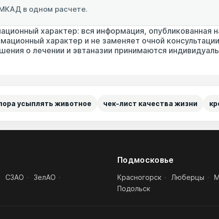
 МКАД в одном расчете.
ционный характер: вся информация, опубликованная на 
мационный характер и не заменяет очной консультации
шения о лечении и эвтаназии принимаются индивидуаль
 пора усыплять животное
чек-лист качества жизни
кр
Подмосковье
·
СЗАО
·
ЗелАО
·
Красногорск
·
Люберцы
·
М
Подольск