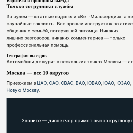
Водители и принципы выезда
Только сотрудники службы
За рулём — штатные водители «Вет-Милосердия», а не
случайные таксисты. Все прошли инструктаж по этике
общения с семьёй, потерявшей питомца. Никаких
лишних разговоров, никаких комментариев — только
профессиональная помощь.
География выездов
Автомобили дежурят в нескольких точках Москвы — эт
Москва — все 10 округов
Приезжаем в
ЦАО
,
САО
,
СВАО
,
ВАО
,
ЮВАО
,
ЮАО
,
ЮЗАО
,
Новую Москву
.
Звоните — диспетчер примет вызов круглосут