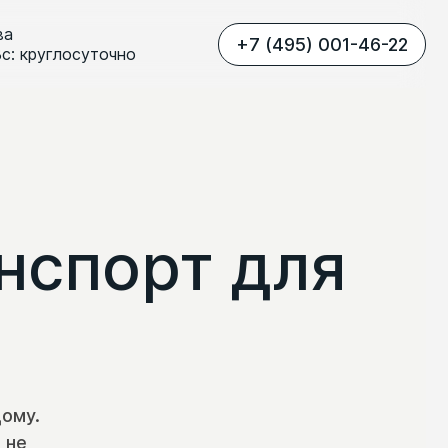
ва
+7 (495) 001-46-22
Вс: круглосуточно
нспорт для
ому.
 не