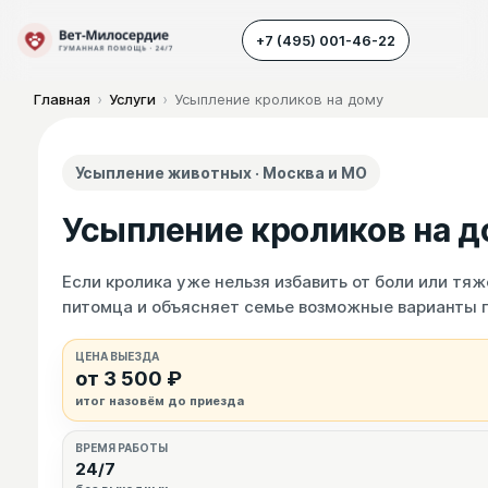
+7 (495) 001-46-22
Главная
›
Услуги
›
Усыпление кроликов на дому
Наш транспорт
Усыпление животных · Москва и МО
Усыпление животных
Усыпление кроликов на д
Усыпление собак
Усыпление кошек
Если кролика уже нельзя избавить от боли или тя
питомца и объясняет семье возможные варианты 
Кремация животных
ЦЕНА ВЫЕЗДА
Вскрытие животных
от 3 500 ₽
итог назовём до приезда
ВРЕМЯ РАБОТЫ
24/7