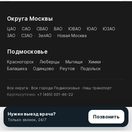
Округа Москвы
ЦАО
·
САО
·
СВАО
·
ВАО
·
ЮВАО
·
ЮАО
·
ЮЗАО
·
ЗАО
·
СЗАО
·
ЗелАО
·
Новая Москва
Подмосковье
Красногорск
·
Люберцы
·
Мытищи
·
Химки
·
Балашиха
·
Одинцово
·
Реутов
·
Подольск
Все округа
·
Все города Подмосковья
·
Наш транспорт
Круглосуточно:
+7 (495) 001-46-22
Нужен выезд врача?
Позвонить
Только звонок, 24/7