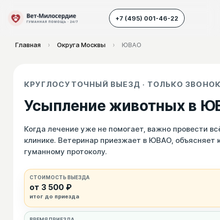
+7 (495) 001-46-22
Главная
›
Округа Москвы
›
ЮВАО
Наш транспорт
КРУГЛОСУТОЧНЫЙ ВЫЕЗД · ТОЛЬКО ЗВОНОК 
Усыпление животных
Усыпление животных в ЮВ
Усыпление собак
Усыпление кошек
Когда лечение уже не помогает, важно провести всё
клинике. Ветеринар приезжает в ЮВАО, объясняет 
Кремация животных
гуманному протоколу.
Вскрытие животных
СТОИМОСТЬ ВЫЕЗДА
от 3 500 ₽
итог до приезда
ВРЕМЯ ПРИЕЗДА