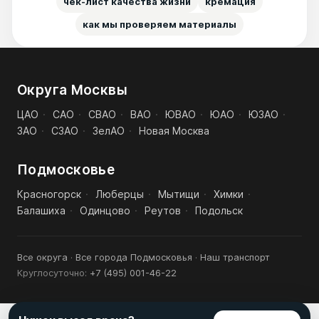
чек-лист качества жизни
кремация
как мы проверяем материалы
Округа Москвы
ЦАО
·
САО
·
СВАО
·
ВАО
·
ЮВАО
·
ЮАО
·
ЮЗАО
·
ЗАО
·
СЗАО
·
ЗелАО
·
Новая Москва
Подмосковье
Красногорск
·
Люберцы
·
Мытищи
·
Химки
·
Балашиха
·
Одинцово
·
Реутов
·
Подольск
Все округа
·
Все города Подмосковья
·
Наш транспорт
Круглосуточно:
+7 (495) 001-46-22