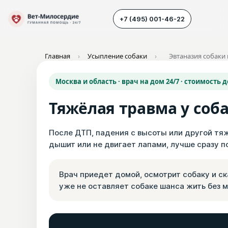
+7 (495) 001-46-22
Главная
›
Усыпление собаки
›
Эвтаназия собаки
Наш транспорт
Москва и область · врач на дом 24/7 · стоимость 
Усыпление животных
Тяжёлая травма у соба
Усыпление собак
Усыпление кошек
После ДТП, падения с высоты или другой тяжё
дышит или не двигает лапами, лучше сразу по
Кремация животных
Вскрытие животных
Врач приедет домой, осмотрит собаку и ск
уже не оставляет собаке шанса жить без м