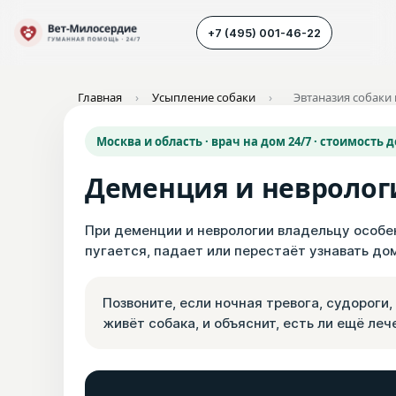
+7 (495) 001-46-22
Главная
›
Усыпление собаки
›
Эвтаназия собаки
Наш транспорт
Москва и область · врач на дом 24/7 · стоимость 
Усыпление животных
Деменция и неврологи
Усыпление собак
Усыпление кошек
При деменции и неврологии владельцу особенн
пугается, падает или перестаёт узнавать дом
Кремация животных
Вскрытие животных
Позвоните, если ночная тревога, судороги
живёт собака, и объяснит, есть ли ещё ле