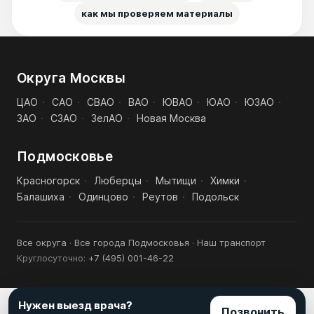
как мы проверяем материалы
Округа Москвы
ЦАО
·
САО
·
СВАО
·
ВАО
·
ЮВАО
·
ЮАО
·
ЮЗАО
·
ЗАО
·
СЗАО
·
ЗелАО
·
Новая Москва
Подмосковье
Красногорск
·
Люберцы
·
Мытищи
·
Химки
·
Балашиха
·
Одинцово
·
Реутов
·
Подольск
Все округа
·
Все города Подмосковья
·
Наш транспорт
Круглосуточно:
+7 (495) 001-46-22
Нужен выезд врача?
Позвонить