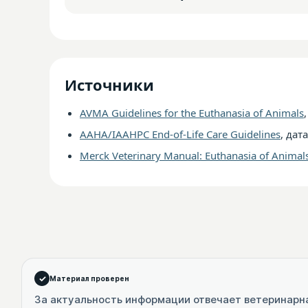
Источники
AVMA Guidelines for the Euthanasia of Animals
AAHA/IAAHPC End-of-Life Care Guidelines
, дат
Merck Veterinary Manual: Euthanasia of Animal
Материал проверен
За актуальность информации отвечает ветеринарн