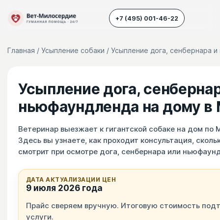
+7 (495) 001-46-22
Главная
/
Усыпление собаки
/ Усыпление дога, сенбернара и
Наш транспорт
Усыпление дога, сенбернар
Усыпление животных
ньюфаундленда на дому в
Усыпление собак
Усыпление кошек
Ветеринар выезжает к гигантской собаке на дом по
Здесь вы узнаете, как проходит консультация, сколь
Кремация животных
смотрит при осмотре дога, сенбернара или ньюфаун
Вскрытие животных
ДАТА АКТУАЛИЗАЦИИ ЦЕН
9 июля 2026 года
Прайс сверяем вручную. Итоговую стоимость подт
услуги.