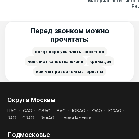
Материал носит инфор
Ре
Перед звонком можно
прочитать:
когда пора усыплять животное
чек-лист качества жизни
кремация
как мы проверяем материалы
Округа Москвы
ЦАО
·
САО
·
СВАО
·
ВАО
·
ЮВАО
·
ЮАО
·
ЮЗАО
·
ЗАО
·
СЗАО
·
ЗелАО
·
Новая Москва
Подмосковье