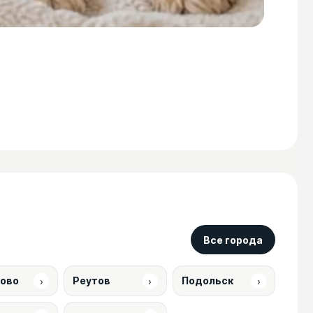
Все города
›
›
›
ово
Реутов
Подольск